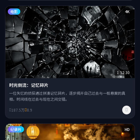
电影
4K
1:52:30
时光倒流：记忆碎片
一位失忆的侦探通过拼凑记忆碎片，逐步揭开自己过去与一桩悬案的真
相，时间线在过去与现在之间交错。
187.5万
8.9
纪录片
HD