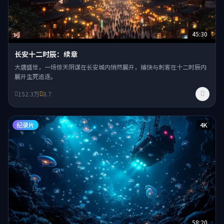
45:30
长安十二时辰：续章
大唐盛世，一场惊天阴谋在长安城内悄然展开，捕快与刺客在十二时辰内
展开生死追逐。
152.3万
8.7
纪录片
4K
58:20