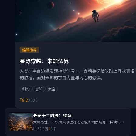
编辑推荐
星际穿越：未知边界
人类在宇宙边缘发现神秘信号，一支精英探险队踏上寻找真相
的旅程，面对未知的宇宙力量与内心的恐惧。
科幻
冒险
太空
9.2
2026
长安十二时辰：续章
大唐盛世，一场惊天阴谋在长安城内悄然展开，捕快与刺
客在十二时辰内展开生死追逐。
152.3万
8.7