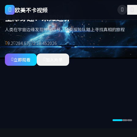
本周热播
欧美不卡视频
星际穿越：未知边界
人类在宇宙边缘发现神秘信号，精英探险队踏上寻找真相的旅程
9.2
284.6万
2:18:45
2026
立即观看
加入片单