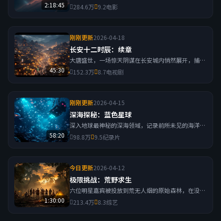
寻找真相的旅程，面对未知的宇宙力量与内心的恐
2:18:45
284.6万
9.2
电影
惧。
刚刚更新
2026-04-18
长安十二时辰：续章
大唐盛世，一场惊天阴谋在长安城内悄然展开，捕快
与刺客在十二时辰内展开生死追逐。
45:30
152.3万
8.7
电视剧
刚刚更新
2026-04-15
深海探秘：蓝色星球
深入地球最神秘的深海领域，记录前所未见的海洋生
物与壮观的海底景观，揭示海洋生态的奥秘。
58:20
98.8万
9.5
纪录片
今日更新
2026-04-12
极限挑战：荒野求生
六位明星嘉宾被投放到荒无人烟的原始森林，在没有
现代工具的情况下生存七天，挑战人类极限。
1:30:00
213.4万
8.3
综艺