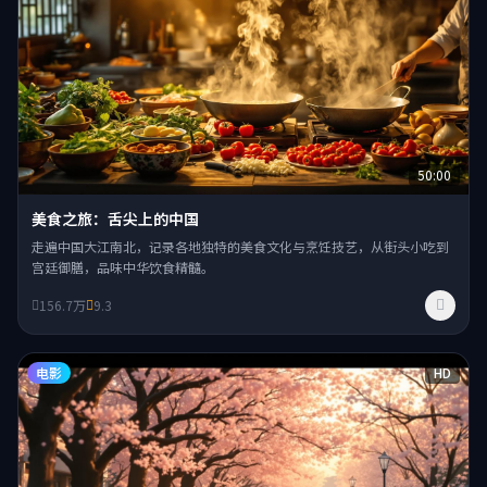
50:00
美食之旅：舌尖上的中国
走遍中国大江南北，记录各地独特的美食文化与烹饪技艺，从街头小吃到
宫廷御膳，品味中华饮食精髓。
156.7万
9.3
电影
HD