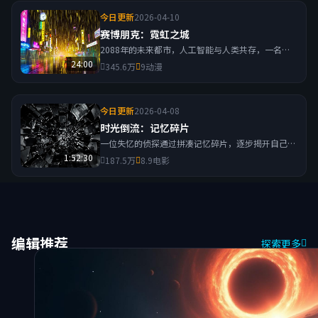
今日更新
2026-04-10
赛博朋克：霓虹之城
2088年的未来都市，人工智能与人类共存，一名黑
客意外发现控制整个城市的核心代码，引发连锁反
24:00
345.6万
9
动漫
应。
今日更新
2026-04-08
时光倒流：记忆碎片
一位失忆的侦探通过拼凑记忆碎片，逐步揭开自己过
去与一桩悬案的真相，时间线在过去与现在之间交
1:52:30
187.5万
8.9
电影
错。
编辑推荐
探索更多